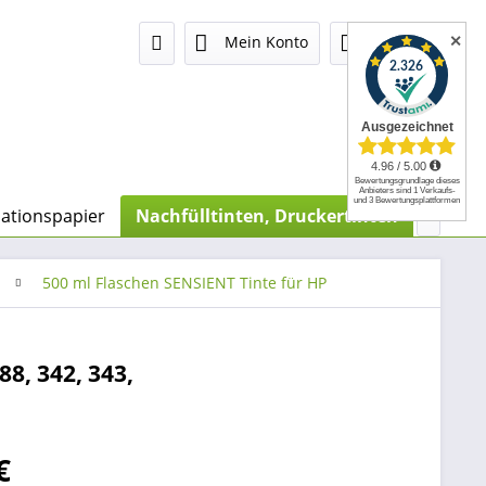
✕
Mein Konto
0,00 €
mationspapier
Nachfülltinten, Druckertinten
Chip-R

500 ml Flaschen SENSIENT Tinte für HP
88, 342, 343,
€