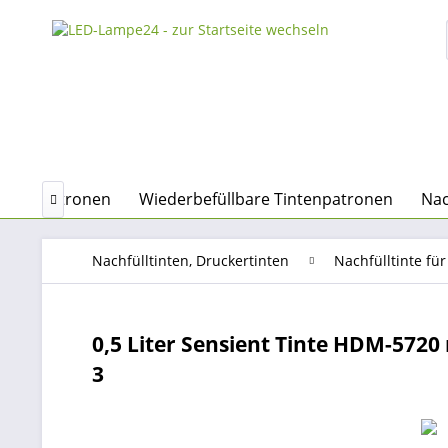
Tintenpatronen
Wiederbefüllbare Tintenpatronen
Nac

Nachfülltinten, Druckertinten
Nachfülltinte fü
0,5 Liter Sensient Tinte HDM-5720 ma
3