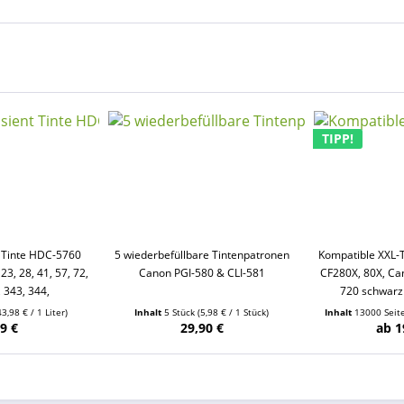
TIPP!
t Tinte HDC-5760
5 wiederbefüllbare Tintenpatronen
Kompatible XXL-
23, 28, 41, 57, 72,
Canon PGI-580 & CLI-581
CF280X, 80X, Ca
, 343, 344,
720 schwarz
43,98 € / 1 Liter)
Inhalt
5 Stück
(5,98 € / 1 Stück)
Inhalt
13000 Sei
9 €
29,90 €
ab 1