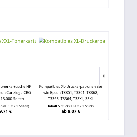
Tonerkartusche HP
Kompatibles XL-Druckerpatronen Set
0,5 Liter Sens
non Cartridge CRG
wie Epson T3351, T3361, T3362,
magenta für C
 13.000 Seiten
T3363, T3364, T33XL, 33XL
ten
(0,00 € / 1 Seiten)
Inhalt
5 Stück
(1,61 € / 1 Stück)
Inhalt
0.5 Lit
9,71 €
ab 8,07 €
2