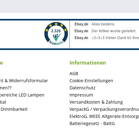
ce
Informationen
AGB
ht & Widerrufsformular
Cookie-Einstellungen
men??
Datenschutz
ereiche LED Lampen
Impressum
ial
Versandkosten & Zahlung
+ Dimmbarkeit
VerpackG / Verpackungsverordn
ElektroG, WEEE Altgeräte-Entsor
Batteriegesetz - BattG