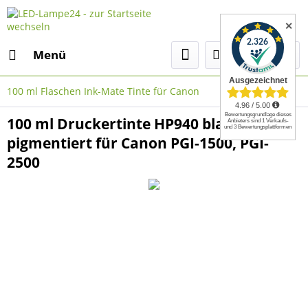
✕
Menü
100 ml Flaschen Ink-Mate Tinte für Canon
100 ml Druckertinte HP940 black,
pigmentiert für Canon PGI-1500, PGI-
2500