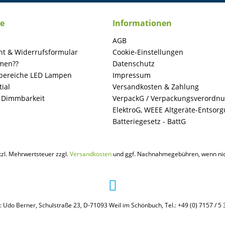
ce
Informationen
AGB
ht & Widerrufsformular
Cookie-Einstellungen
men??
Datenschutz
ereiche LED Lampen
Impressum
ial
Versandkosten & Zahlung
+ Dimmbarkeit
VerpackG / Verpackungsverordn
ElektroG, WEEE Altgeräte-Entsor
Batteriegesetz - BattG
etzl. Mehrwertsteuer zzgl.
Versandkosten
und ggf. Nachnahmegebühren, wenn nic
: Udo Berner, Schulstraße 23, D-71093 Weil im Schönbuch, Tel.: +49 (0) 7157 / 5 