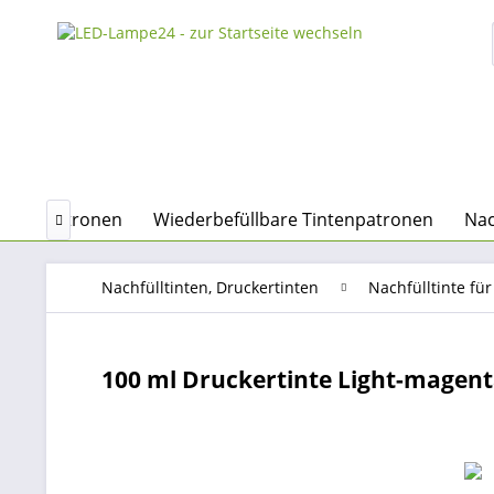
Tintenpatronen
Wiederbefüllbare Tintenpatronen
Nac

Nachfülltinten, Druckertinten
Nachfülltinte f
100 ml Druckertinte Light-magent