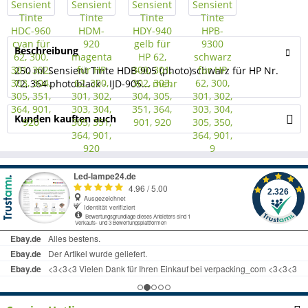
Beschreibung
250 ml Sensient Tinte HDB-905 (photo)schwarz für HP Nr.
72, 364 photoblack - IJD-905...
mehr
Kunden kauften auch