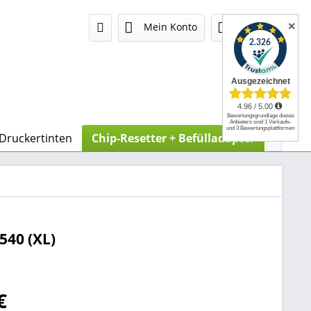
✕
Mein Konto
0,00 €
 Druckertinten
Chip-Resetter + Befülladapter
Spritz

540 (XL)
€