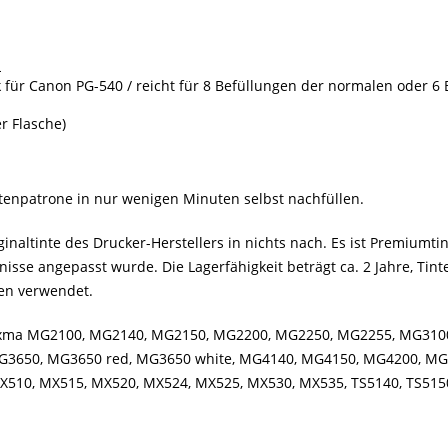
L
k für Canon PG-540 / reicht für 8 Befüllungen der normalen oder 6 
r Flasche)
tenpatrone in nur wenigen Minuten selbst nachfüllen.
inaltinte des Drucker-Herstellers in nichts nach. Es ist Premiumtin
sse angepasst wurde. Die Lagerfähigkeit beträgt ca. 2 Jahre, Tint
len verwendet.
 Pixma MG2100, MG2140, MG2150, MG2200, MG2250, MG2255, MG31
3650, MG3650 red, MG3650 white, MG4140, MG4150, MG4200, MG4
510, MX515, MX520, MX524, MX525, MX530, MX535, TS5140, TS515