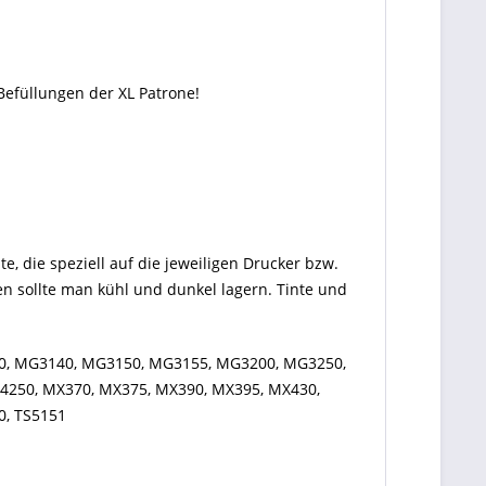
Befüllungen der XL Patrone!
te, die speziell auf die jeweiligen Drucker bzw.
en sollte man kühl und dunkel lagern. Tinte und
00, MG3140, MG3150, MG3155, MG3200, MG3250,
250, MX370, MX375, MX390, MX395, MX430,
0, TS5151