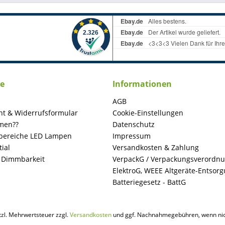
ce
Informationen
AGB
ht & Widerrufsformular
Cookie-Einstellungen
men??
Datenschutz
ereiche LED Lampen
Impressum
ial
Versandkosten & Zahlung
+ Dimmbarkeit
VerpackG / Verpackungsverordn
ElektroG, WEEE Altgeräte-Entsor
Batteriegesetz - BattG
etzl. Mehrwertsteuer zzgl.
Versandkosten
und ggf. Nachnahmegebühren, wenn nic