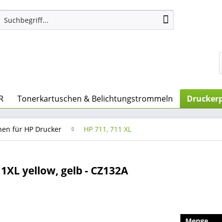
R
Tonerkartuschen & Belichtungstrommeln
Druckerp
nen für HP Drucker
HP 711, 711 XL
XL yellow, gelb - CZ132A
Menge