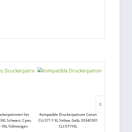
uckerpatronen Set
Kompatible Druckerpatrone Canon
Kompatible Dr
03XL Schwarz, Cyan,
CLI-571 Y XL Yellow, Gelb, 0334C001
CLI-571 M XL 
- XXL Füllmengen
CLI-571YXL
CLI