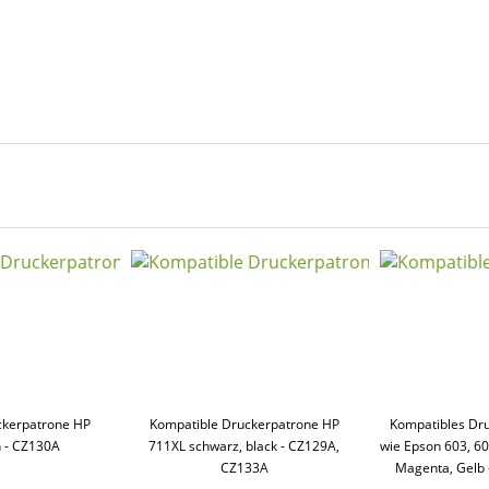
ckerpatrone HP
Kompatible Druckerpatrone HP
Kompatibles Dr
 - CZ130A
711XL schwarz, black - CZ129A,
wie Epson 603, 6
CZ133A
Magenta, Gelb 