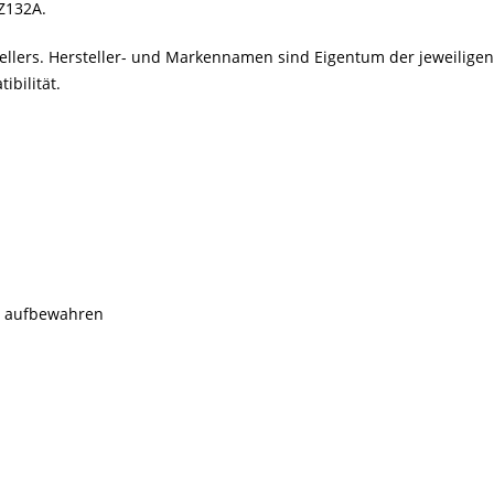
CZ132A.
stellers. Hersteller- und Markennamen sind Eigentum der jeweilig
bilität.
rn aufbewahren