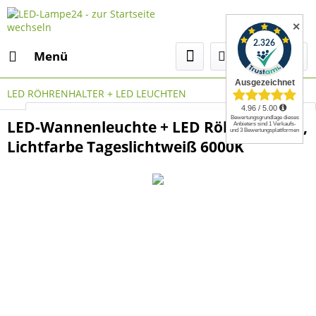
✕
Menü
LED RÖHRENHALTER + LED LEUCHTEN
Select Language
▼
LED-Wannenleuchte + LED Röhre 150 cm,
Lichtfarbe Tageslichtweiß 6000K