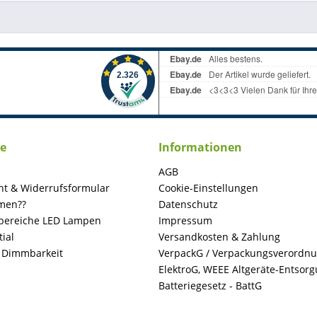
ce
Informationen
AGB
ht & Widerrufsformular
Cookie-Einstellungen
men??
Datenschutz
ereiche LED Lampen
Impressum
ial
Versandkosten & Zahlung
+ Dimmbarkeit
VerpackG / Verpackungsverordn
ElektroG, WEEE Altgeräte-Entsor
Batteriegesetz - BattG