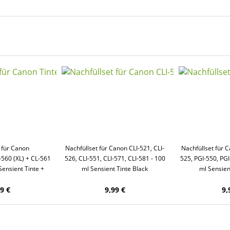
 für Canon
Nachfüllset für Canon CLI-521, CLI-
Nachfüllset für 
560 (XL) + CL-561
526, CLI-551, CLI-571, CLI-581 - 100
525, PGI-550, PGI
 Sensient Tinte +
ml Sensient Tinte Black
ml Sensien
hör
9 €
9,99 €
9,