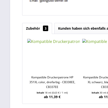
Zubehör
3
Kunden haben sich ebenfalls
Kompatible Druckerpatrone HP
Kompatible Druck
351XL color, dreifarbig - CB338EE,
XL schwarz, bl
CB337EE
CB3
Inhalt
18 ml
(0,63 € / 1 ml)
Inhalt
30 ml
(
ab 11,39 €
ab 11