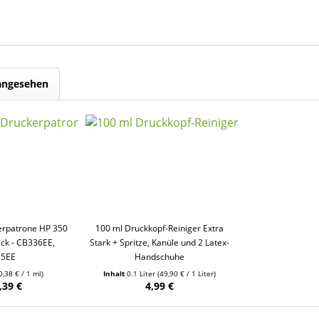
 angesehen
erpatrone HP 350
100 ml Druckkopf-Reiniger Extra
ack - CB336EE,
Stark + Spritze, Kanüle und 2 Latex-
35EE
Handschuhe
0,38 € / 1 ml)
Inhalt
0.1 Liter
(49,90 € / 1 Liter)
,39 €
4,99 €