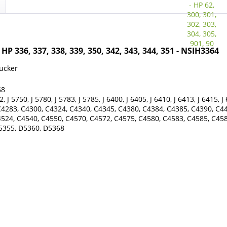
 HP 336, 337, 338, 339, 350, 342, 343, 344, 351 - NSIH3364
ucker
68
2, J 5750, J 5780, J 5783, J 5785, J 6400, J 6405, J 6410, J 6413, J 6415, J
4283, C4300, C4324, C4340, C4345, C4380, C4384, C4385, C4390, C44
524, C4540, C4550, C4570, C4572, C4575, C4580, C4583, C4585, C458
D5355, D5360, D5368