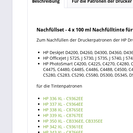
Beschreibung
Für die Patronen der Drucker
Nachfüllset
-
4 x 100 ml Nachfülltinte für
Zum Nachfüllen der Druckerpatronen der
HP Dr
HP DeskJet D4200, D4260, D4300, D4360, D43
HP OfficeJet J 5725, J 5730, J 5735, J 5740, J 574
HP PhotoSmart C4200, C4225, C4270, C4280, C
C4475, C4480, C4485, C4486, C4488, C4500, C4
C5280, C5283, C5290, C5580, D5300, D5345, 
für die Tintenpatronen
HP 336 XL - C9362EE
HP 337 XL - C9364EE
HP 338 XL - C8765EE
HP 339 XL - C8767EE
HP 350 XL - CB336EE, CB335EE
HP 342 XL - C9361EE
HP 343 XL - C8766EE