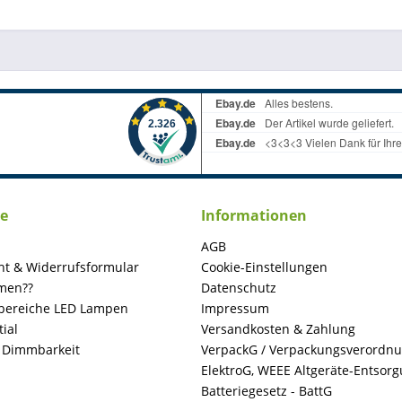
ce
Informationen
AGB
ht & Widerrufsformular
Cookie-Einstellungen
men??
Datenschutz
ereiche LED Lampen
Impressum
ial
Versandkosten & Zahlung
+ Dimmbarkeit
VerpackG / Verpackungsverordn
ElektroG, WEEE Altgeräte-Entsor
Batteriegesetz - BattG