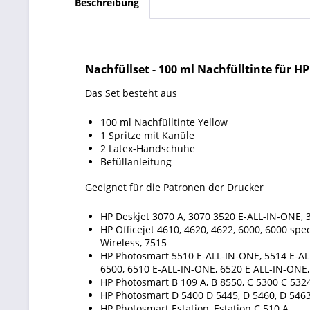
Beschreibung
Nachfüllset
-
100 ml Nachfülltinte für HP
Das Set besteht aus
100 ml Nachfülltinte Yellow
1 Spritze mit Kanüle
2 Latex-Handschuhe
Befüllanleitung
Geeignet für die Patronen der Drucker
HP Deskjet 3070 A, 3070 3520 E-ALL-IN-ONE, 3
HP Officejet 4610, 4620, 4622, 6000, 6000 spec
Wireless, 7515
HP Photosmart 5510 E-ALL-IN-ONE, 5514 E-AL
6500, 6510 E-ALL-IN-ONE, 6520 E ALL-IN-ONE
HP Photosmart B 109 A, B 8550, C 5300 C 5324,
HP Photosmart D 5400 D 5445, D 5460, D 5463
HP Photosmart Estation, Estation C 510 A