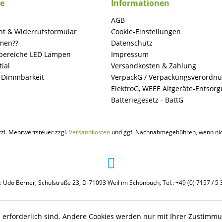
ce
Informationen
AGB
ht & Widerrufsformular
Cookie-Einstellungen
men??
Datenschutz
ereiche LED Lampen
Impressum
ial
Versandkosten & Zahlung
+ Dimmbarkeit
VerpackG / Verpackungsverordn
ElektroG, WEEE Altgeräte-Entsor
Batteriegesetz - BattG
etzl. Mehrwertsteuer zzgl.
Versandkosten
und ggf. Nachnahmegebühren, wenn nic
: Udo Berner, Schulstraße 23, D-71093 Weil im Schönbuch, Tel.: +49 (0) 7157 / 5 
b erforderlich sind. Andere Cookies werden nur mit Ihrer Zustimmu