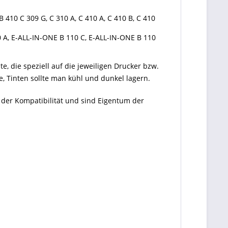
B 410 C 309 G, C 310 A, C 410 A, C 410 B, C 410
10 A, E-ALL-IN-ONE B 110 C, E-ALL-IN-ONE B 110
te, die speziell auf die jeweiligen Drucker bzw.
, Tinten sollte man kühl und dunkel lagern.
 der Kompatibilität und sind Eigentum der