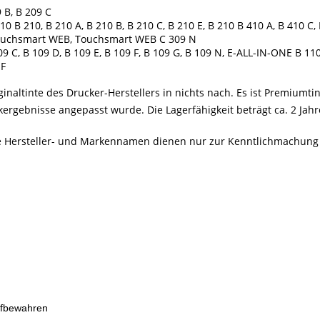
 B, B 209 C
 B 210, B 210 A, B 210 B, B 210 C, B 210 E, B 210 B 410 A, B 410 C, 
, Touchsmart WEB, Touchsmart WEB C 309 N
9 C, B 109 D, B 109 E, B 109 F, B 109 G, B 109 N, E-ALL-IN-ONE B 1
 F
inaltinte des Drucker-Herstellers in nichts nach. Es ist Premiumtin
rgebnisse angepasst wurde. Die Lagerfähigkeit beträgt ca. 2 Jahre
Alle Hersteller- und Markennamen dienen nur zur Kenntlichmachung
ufbewahren