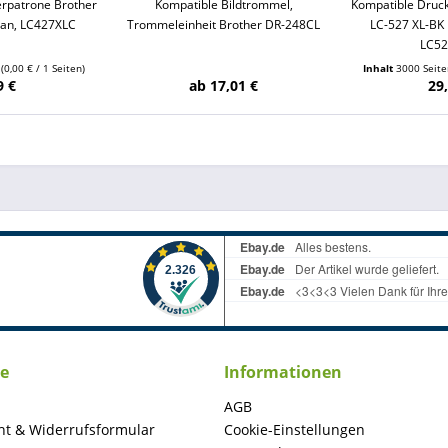
rpatrone Brother
Kompatible Bildtrommel,
Kompatible Druc
yan, LC427XLC
Trommeleinheit Brother DR-248CL
LC-527 XL-BK 
LC5
n
(0,00 € / 1 Seiten)
Inhalt
3000 Seit
9 €
ab 17,01 €
29
ce
Informationen
AGB
ht & Widerrufsformular
Cookie-Einstellungen