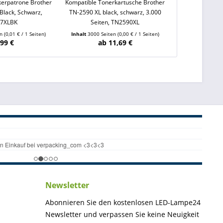
kerpatrone Brother
Kompatible Tonerkartusche Brother
Kompatible To
Black, Schwarz,
TN-2590 XL black, schwarz, 3.000
CRG 069 H 5
27XLBK
Seiten, TN2590XL
en
(0,01 € / 1 Seiten)
Inhalt
3000 Seiten
(0,00 € / 1 Seiten)
Inhalt
5500 Sei
,99 €
ab 11,69 €
ab 
Newsletter
Abonnieren Sie den kostenlosen LED-Lampe24
Newsletter und verpassen Sie keine Neuigkeit