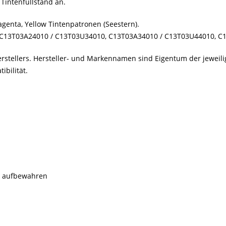
Tintenfüllstand an.
genta, Yellow Tintenpatronen (Seestern).
C13T03A24010 / C13T03U34010, C13T03A34010 / C13T03U44010, C
erstellers. Hersteller- und Markennamen sind Eigentum der jewei
bilität.
rn aufbewahren