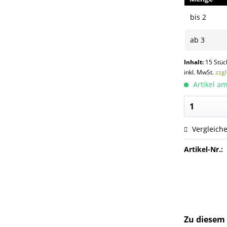
bis
2
ab
3
Inhalt:
15 Stüc
inkl. MwSt.
zzg
Artikel am
Vergleich
Artikel-Nr.:
Zu diesem 