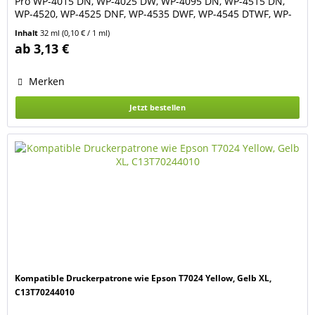
Pro WP-4015 DN, WP-4025 DW, WP-4095 DN, WP-4515 DN,
WP-4520, WP-4525 DNF, WP-4535 DWF, WP-4545 DTWF, WP-
4590, WP-4595 DNF. Farbe: magenta / rot. Füllmenge: 32 ml.
Inhalt
32 ml
(0,10 € / 1 ml)
Die Patrone hat einen neuen Chip und zeigt den
ab 3,13 €
Tintenfüllstand an. Ersetzt Original Tintenpatronen Epson...
Merken
Jetzt bestellen
Kompatible Druckerpatrone wie Epson T7024 Yellow, Gelb XL,
C13T70244010