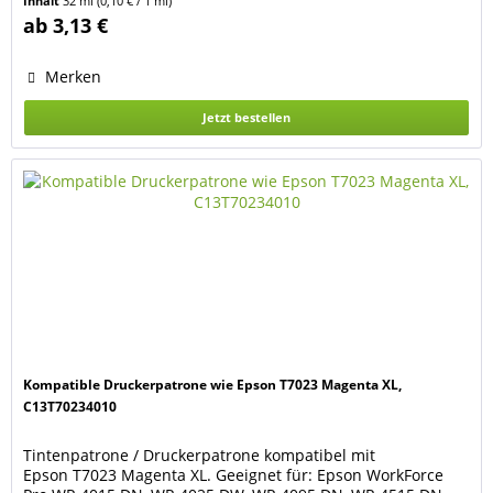
Inhalt
32 ml
(0,10 € / 1 ml)
Die Patrone hat einen neuen Chip und zeigt den
ab 3,13 €
Tintenfüllstand an. Ersetzt Original Tintenpatronen Epson
C13T70224010...
Merken
Jetzt bestellen
Kompatible Druckerpatrone wie Epson T7023 Magenta XL,
C13T70234010
Tintenpatrone / Druckerpatrone kompatibel mit
Epson T7023 Magenta XL. Geeignet für: Epson WorkForce