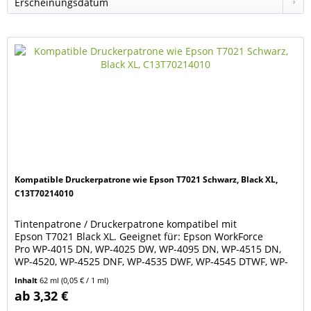
Kompatible Druckerpatrone wie Epson T7021 Schwarz, Black XL,
C13T70214010
Tintenpatrone / Druckerpatrone kompatibel mit
Epson T7021 Black XL. Geeignet für: Epson WorkForce
Pro WP-4015 DN, WP-4025 DW, WP-4095 DN, WP-4515 DN,
WP-4520, WP-4525 DNF, WP-4535 DWF, WP-4545 DTWF, WP-
4590, WP-4595 DNF. Farbe: schwarz / black. Füllmenge: 62
Inhalt
62 ml
(0,05 € / 1 ml)
ml. Die Patrone hat einen neuen Chip und zeigt den
ab 3,32 €
Tintenfüllstand an. Ersetzt Original Tintenpatronen Epson...