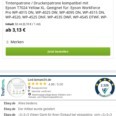
Tintenpatrone / Druckerpatrone kompatibel mit
Epson T7024 Yellow XL. Geeignet für: Epson WorkForce
Pro WP-4015 DN, WP-4025 DW, WP-4095 DN, WP-4515 DN,
WP-4520, WP-4525 DNF, WP-4535 DWF, WP-4545 DTWF, WP-
4590, WP-4595 DNF. Farbe: yellow / gelb. Füllmenge: 32 ml.
Inhalt
32 ml
(0,10 € / 1 ml)
Die Patrone hat einen neuen Chip und zeigt den
ab 3,13 €
Tintenfüllstand an. Ersetzt Original Tintenpatronen Epson...
Merken
Jetzt bestellen