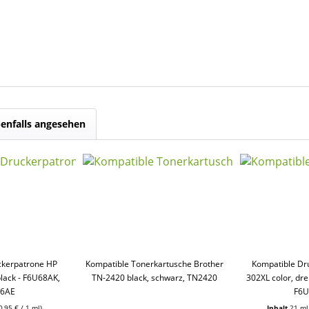
enfalls angesehen
ckerpatrone HP
Kompatible Tonerkartusche Brother
Kompatible Dr
lack - F6U68AK,
TN-2420 black, schwarz, TN2420
302XL color, dre
66AE
F6U
0,95 € / 1 ml)
Inhalt
21 m