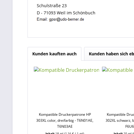
Schulstraße 23
D - 71093 Weil im Schönbuch
Kunden kauften auch
Kunden haben sich eb
Kompatible Druckerpatrone HP
Kompatible Dru
303XL color, dreifarbig - T6N01AE,
302XL schwarz, b
T6N03AE
F6U
Inhalt
18 ml
(1,16 € / 1 ml)
Inhalt
20 ml
(