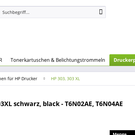
R
Tonerkartuschen & Belichtungstrommeln
Druckerp
nen für HP Drucker
HP 303, 303 XL
3XL schwarz, black - T6N02AE, T6N04AE
Menge