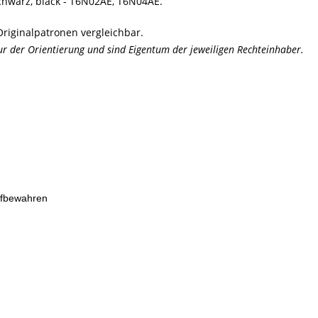
schwarz, black - T6N02AE, T6N04AE.
riginalpatronen vergleichbar.
der Orientierung und sind Eigentum der jeweiligen Rechteinhaber.
ufbewahren