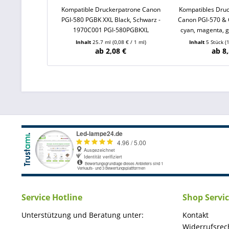
Kompatible Druckerpatrone Canon
Kompatibles Druc
PGI-580 PGBK XXL Black, Schwarz -
Canon PGI-570 & 
1970C001 PGI-580PGBKXL
cyan, magenta, g
Inhalt
25.7 ml
(0,08 € / 1 ml)
Inhalt
5 Stück
(
ab 2,08 €
ab 8,
Service Hotline
Shop Servi
Unterstützung und Beratung unter:
Kontakt
Widerrufsrec