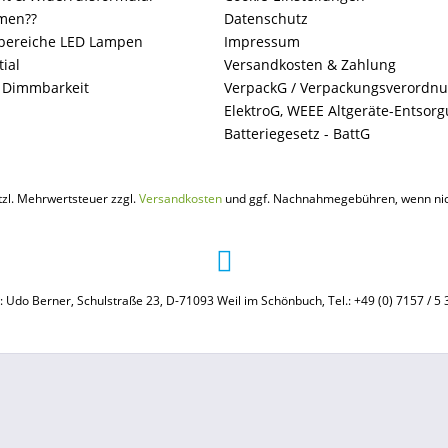
men??
Datenschutz
ereiche LED Lampen
Impressum
ial
Versandkosten & Zahlung
+ Dimmbarkeit
VerpackG / Verpackungsverordn
ElektroG, WEEE Altgeräte-Entsor
Batteriegesetz - BattG
etzl. Mehrwertsteuer zzgl.
Versandkosten
und ggf. Nachnahmegebühren, wenn nic
: Udo Berner, Schulstraße 23, D-71093 Weil im Schönbuch, Tel.: +49 (0) 7157 / 5 