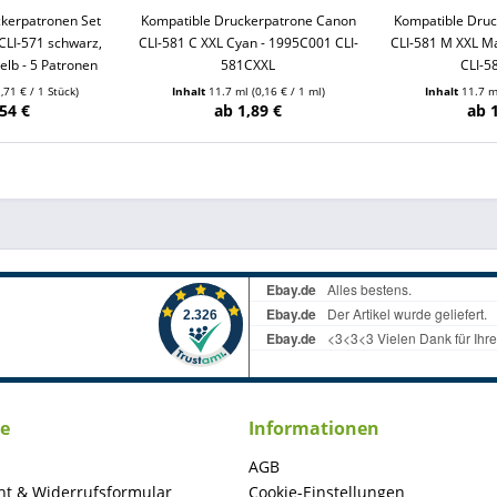
kerpatronen Set
Kompatible Druckerpatrone Canon
Kompatible Dru
CLI-571 schwarz,
CLI-581 C XXL Cyan - 1995C001 CLI-
CLI-581 M XXL M
elb - 5 Patronen
581CXXL
CLI-
1,71 € / 1 Stück)
Inhalt
11.7 ml
(0,16 € / 1 ml)
Inhalt
11.7 
54 €
ab 1,89 €
ab 
ce
Informationen
AGB
ht & Widerrufsformular
Cookie-Einstellungen