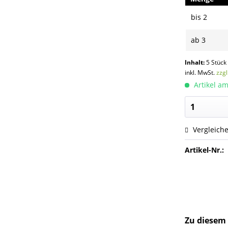
bis
2
ab
3
Inhalt:
5 Stück
inkl. MwSt.
zzg
Artikel am
Vergleich
Artikel-Nr.:
Zu diesem 