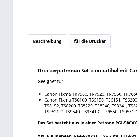
Beschreibung
für die Drucker
Druckerpatronen Set kompatibel mit Cano
Geeignet für
Canon Pixma TR7500, TR7520, TR7550, TR7650
Canon Pixma TS6100, TS6150, TS6151, TS6200,
TS8152, TS8200, TS8220, TS8240, TS8241, TS8
TS9521 C, TS9540, TS9541 C, TS9550, TS9551 
Das Set besteht aus je einer Patrone PGI-580X
XXL Füllmengen: PGI-580XXL = 25,7 ml, CLI-581