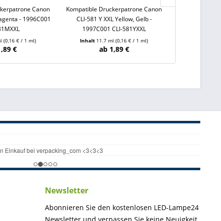
ckerpatrone Canon
Kompatible Druckerpatrone Canon
Kompatible Dr
agenta - 1996C001
CLI-581 Y XXL Yellow, Gelb -
CLI-581 BK XX
581MXXL
1997C001 CLI-581YXXL
1998C001
ml
(0,16 € / 1 ml)
Inhalt
11.7 ml
(0,16 € / 1 ml)
Inhalt
11.7
1,89 €
ab 1,89 €
ab
Newsletter
Abonnieren Sie den kostenlosen LED-Lampe24
Newsletter und verpassen Sie keine Neuigkeit