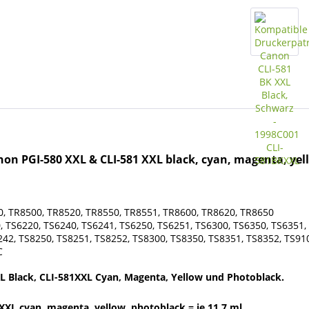
n PGI-580 XXL & CLI-581 XXL black, cyan, magenta, yell
, TR8500, TR8520, TR8550, TR8551, TR8600, TR8620, TR8650
 TS6220, TS6240, TS6241, TS6250, TS6251, TS6300, TS6350, TS6351, 
242, TS8250, TS8251, TS8252, TS8300, TS8350, TS8351, TS8352, TS91
C
XL Black, CLI-581XXL Cyan, Magenta, Yellow und Photoblack.
XXL cyan, magenta, yellow, photoblack = je 11,7 ml.