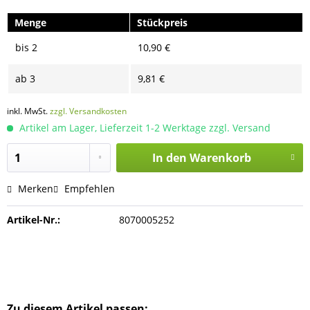
Menge
Stückpreis
bis
2
10,90 €
ab
3
9,81 €
inkl. MwSt.
zzgl. Versandkosten
Artikel am Lager, Lieferzeit 1-2 Werktage zzgl. Versand
In den
Warenkorb
Merken
Empfehlen
Artikel-Nr.:
8070005252
Zu diesem Artikel passen: