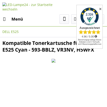
✕
Menü
DELL E525
Kompatible Tonerkartusche für DELL
E525 Cyan - 593-BBLZ, VR3NV, H5WFX