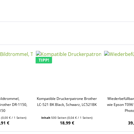
TIPP!
ildtrommel,
Kompatible Druckerpatrone Brother
Wiederbefüllba
rother DR-1150,
LC-521 BK Black, Schwarz, LC521BK
wie Epson T0961
150
Phot
n
(0,00 € / 1 Seiten)
Inhalt
500 Seiten
(0,04 € / 1 Seiten)
,91 €
18,99 €
39