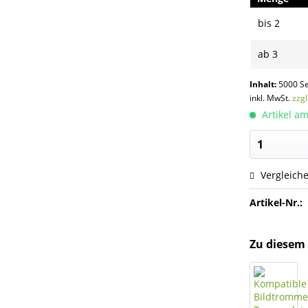
bis
2
ab
3
Inhalt:
5000 Se
inkl. MwSt.
zzg
Artikel am
Vergleich
Artikel-Nr.:
Zu diesem 