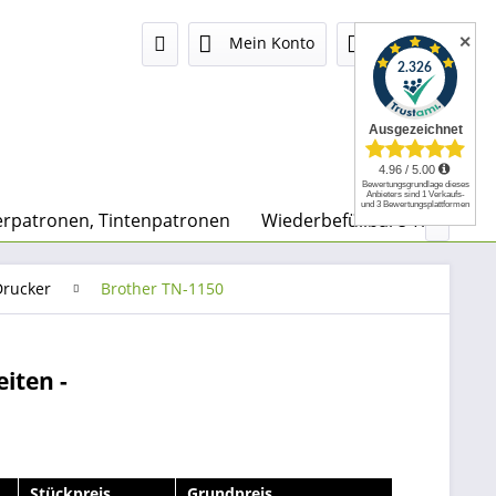
✕
Mein Konto
0,00 €
rpatronen, Tintenpatronen
Wiederbefüllbare Tintenpa

Drucker
Brother TN-1150
iten -
Stückpreis
Grundpreis