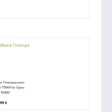
re Tintenpatronen
-T0969 für Stylus
o R2880
,99 €