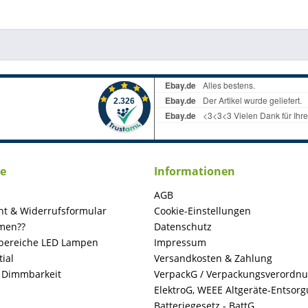
ce
Informationen
AGB
ht & Widerrufsformular
Cookie-Einstellungen
men??
Datenschutz
ereiche LED Lampen
Impressum
ial
Versandkosten & Zahlung
+ Dimmbarkeit
VerpackG / Verpackungsverordn
ElektroG, WEEE Altgeräte-Entsor
Batteriegesetz - BattG