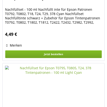
Nachfüllset - 100 ml Nachfüllt inte für Epson Patronen
T0792, T0802, T18, T24, T29, 378 Cyan Nachfüllset
Nachfülltinte schwarz + Zubehör für Epson Tintenpatronen
T0792, T0802, T1802, T1812, T2422, T2432, T2982, T2992,
378 Cyan Das Set besteht aus 100 ml Nachfülltinte Cyan 1
Spritze mit Kanüle 2 Latex-Handschuhe Geeignet für die
4,49 €
Patronen der Drucker Epson Expression Photo...
Merken
Jetzt bestellen