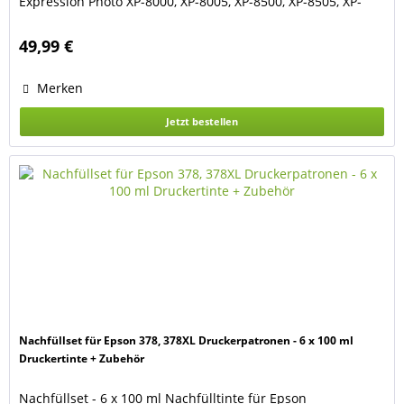
Expression Photo XP-8000, XP-8005, XP-8500, XP-8505, XP-
8600, XP-8605, XP-8700. Für die Druckerpatronen Epson 378,
378XL black, cyan, magenta, yellow, light-cyan, light-
49,99 €
magenta (Eichhörnchen-Serie) Das Set besteht...
Merken
Jetzt bestellen
Nachfüllset für Epson 378, 378XL Druckerpatronen - 6 x 100 ml
Druckertinte + Zubehör
Nachfüllset - 6 x 100 ml Nachfülltinte für Epson