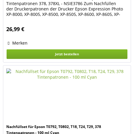
Tintenpatronen 378, 378XL - NSIE3786 Zum Nachfüllen
der Druckerpatronen der Drucker Epson Expression Photo
XP-8000, XP-8005, XP-8500, XP-8505, XP-8600, XP-8605, XP-
8700. Für die Epson Druckerpatronen 378, 378XL black, cyan,
magenta, yellow, light-cyan, light-magenta (Eichhörnchen-
26,99 €
Serie) Das Set besteht aus je 100 ml...
Merken
Jetzt bestellen
Nachfüllset für Epson T0792, T0802, T18, T24, T29, 378
Tintenpatronen - 100 ml Cyan