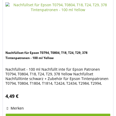
Nachfüllset für Epson T0794, T0804, T18, T24, T29, 378
Tintenpatronen - 100 ml Yellow
Nachfüllset - 100 ml Nachfüllt inte für Epson Patronen
T0794, T0804, T18, T24, T29, 378 Yellow Nachfüllset
Nachfülltinte schwarz + Zubehör für Epson Tintenpatronen
T0794, T0804, T1804, T1814, T2424, T2434, T2984, T2994,
378 Yellow Das Set besteht aus 100 ml Nachfülltinte Yellow
1 Spritze mit Kanüle 2 Latex-Handschuhe Geeignet für die
4,49 €
Patronen der Drucker Epson Expression...
Merken