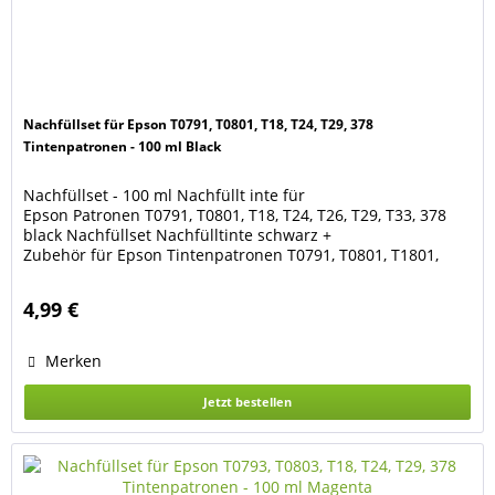
Nachfüllset für Epson T0791, T0801, T18, T24, T29, 378
Tintenpatronen - 100 ml Black
Nachfüllset - 100 ml Nachfüllt inte für
Epson Patronen T0791, T0801, T18, T24, T26, T29, T33, 378
black Nachfüllset Nachfülltinte schwarz +
Zubehör für Epson Tintenpatronen T0791, T0801, T1801,
T1811, T2421, T2431, T2601, T2611, T2621, T2631, T2981,
T2991, T3341, T3361, 378 black Das Set besteht aus 100 ml
4,99 €
Nachfülltinte Black 1 Spritze mit Kanüle 2 Latex-
Handschuhe Geeignet...
Merken
Jetzt bestellen