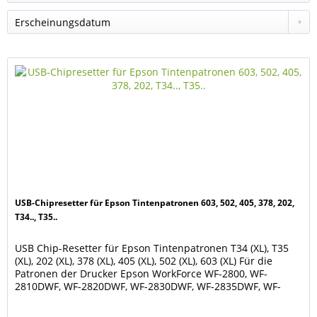
USB-Chipresetter für Epson Tintenpatronen 603, 502, 405, 378, 202,
T34.., T35..
USB Chip-Resetter für Epson Tintenpatronen T34 (XL), T35
(XL), 202 (XL), 378 (XL), 405 (XL), 502 (XL), 603 (XL) Für die
Patronen der Drucker Epson WorkForce WF-2800, WF-
2810DWF, WF-2820DWF, WF-2830DWF, WF-2835DWF, WF-
2840DWF, WF-2845DWF, WF-2850DWF, WF-2860DWF, WF-
2865DWF, WF-2870DWF, WF-2880DWF, WF-7310DTW, WF-