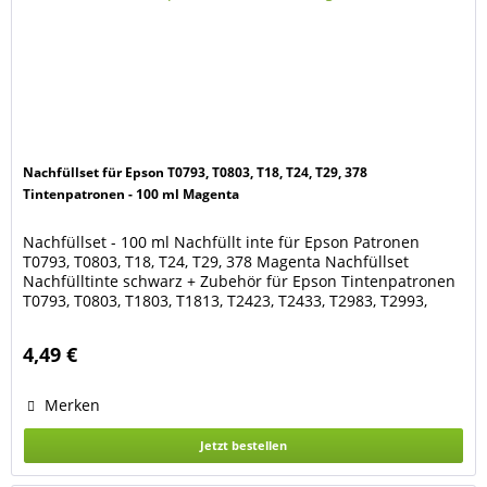
Nachfüllset für Epson T0793, T0803, T18, T24, T29, 378
Tintenpatronen - 100 ml Magenta
Nachfüllset - 100 ml Nachfüllt inte für Epson Patronen
T0793, T0803, T18, T24, T29, 378 Magenta Nachfüllset
Nachfülltinte schwarz + Zubehör für Epson Tintenpatronen
T0793, T0803, T1803, T1813, T2423, T2433, T2983, T2993,
378 Magenta Das Set besteht aus 100 ml
Nachfülltinte Magenta 1 Spritze mit Kanüle 2 Latex-
4,49 €
Handschuhe Geeignet für die Patronen der Drucker
Epson Expression...
Merken
Jetzt bestellen