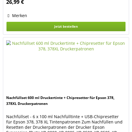
26,99 €
7840DTWF, WF-7835DTWF, WF-7830DTWF Epson WorkForce
Pro...
Merken
Jetzt bestellen
Nachfüllset 600 ml Druckertinte + Chipresetter für Epson 378,
378XL Druckerpatronen
Nachfüllset - 6 x 100 ml Nachfülltinte + USB-Chipresetter
für Epson 378, 378 XL Tintenpatronen Zum Nachfüllen und
Resetten der Druckerpatronen der Drucker Epson