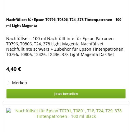
Nachfüllset für Epson T0796, T0806, T24, 378 Tintenpatronen - 100
ml Light Magenta
Nachfüllset - 100 ml Nachfüllt inte für Epson Patronen
T0796, T0806, T24, 378 Light Magenta Nachfüllset
Nachfülltinte schwarz + Zubehör für Epson Tintenpatronen
T0796, T0806, T2426, T2436, 378 Light Magenta Das Set
besteht aus 100 ml Nachfülltinte Light Cyan 1 Spritze mit
Kanüle 2 Latex-Handschuhe Geeignet für die Patronen der
4,49 €
Drucker Epson Expression Photo XP-8000, XP-8005,...
Merken
Jetzt bestellen