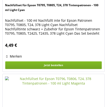
Nachfüllset für Epson T0795, T0805, T24, 378 Tintenpatronen - 100
ml Light Cyan
Nachfüllset - 100 ml Nachfüllt inte für Epson Patronen
T0795, T0805, T24, 378 Light Cyan Nachfüllset
Nachfülltinte schwarz + Zubehör für Epson Tintenpatronen
T0795, T0805, T2425, T2435, 378 Light Cyan Das Set besteht
aus 100 ml Nachfülltinte Light Cyan 1 Spritze mit Kanüle 2
Latex-Handschuhe Geeignet für die Patronen der Drucker
4,49 €
Epson Expression Photo XP-8000, XP-8005,...
Merken
Jetzt bestellen