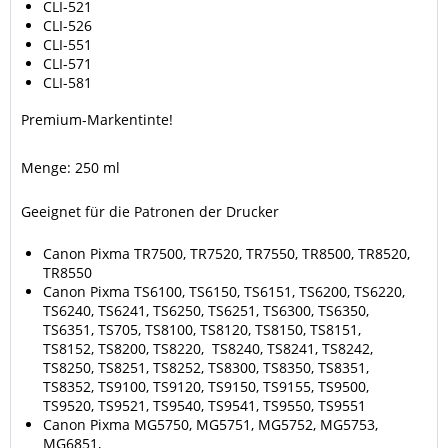
CLI-521
CLI-526
CLI-551
CLI-571
CLI-581
Premium-Markentinte!
Menge: 250 ml
Geeignet für die Patronen der Drucker
Canon Pixma TR7500, TR7520, TR7550, TR8500, TR8520,
TR8550
Canon Pixma TS6100, TS6150, TS6151, TS6200, TS6220,
TS6240, TS6241, TS6250, TS6251, TS6300, TS6350,
TS6351, TS705, TS8100, TS8120, TS8150, TS8151,
TS8152, TS8200, TS8220, TS8240, TS8241, TS8242,
TS8250, TS8251, TS8252, TS8300, TS8350, TS8351,
TS8352, TS9100, TS9120, TS9150, TS9155, TS9500,
TS9520, TS9521, TS9540, TS9541, TS9550, TS9551
Canon Pixma MG5750, MG5751, MG5752, MG5753,
MG6851,