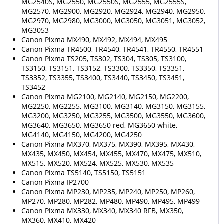
MG2540S, MG2550, MG2550S, MG2555, MG2555S,
MG2570, MG2900, MG2920, MG2924, MG2940, MG2950,
MG2970, MG2980, MG3000, MG3050, MG3051, MG3052,
MG3053
Canon Pixma MX490, MX492, MX494, MX495
Canon Pixma TR4500, TR4540, TR4541, TR4550, TR4551
Canon Pixma TS205, TS302, TS304, TS305, TS3100,
TS3150, TS3151, TS3152, TS3300, TS3350, TS3351,
TS3352, TS3355, TS3400, TS3440, TS3450, TS3451,
TS3452
Canon Pixma MG2100, MG2140, MG2150, MG2200,
MG2250, MG2255, MG3100, MG3140, MG3150, MG3155,
MG3200, MG3250, MG3255, MG3500, MG3550, MG3600,
MG3640, MG3650, MG3650 red, MG3650 white,
MG4140, MG4150, MG4200, MG4250
Canon Pixma MX370, MX375, MX390, MX395, MX430,
MX435, MX450, MX454, MX455, MX470, MX475, MX510,
MX515, MX520, MX524, MX525, MX530, MX535
Canon Pixma TS5140, TS5150, TS5151
Canon Pixma IP2700
Canon Pixma MP230, MP235, MP240, MP250, MP260,
MP270, MP280, MP282, MP480, MP490, MP495, MP499
Canon Pixma MX330, MX340, MX340 RFB, MX350,
MX360, MX410, MX420