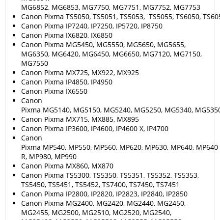
MG6852, MG6853, MG7750, MG7751, MG7752, MG7753
Canon Pixma TS5050, TS5051, TS5053, TS5055, TS6050, TS605
Canon Pixma IP7240, IP7250, IP5720, IP8750
Canon Pixma IX6820, IX6850
Canon Pixma MG5450, MG5550, MG5650, MG5655,
MG6350, MG6420, MG6450, MG6650, MG7120, MG7150,
MG7550
Canon Pixma MX725, MX922, MX925
Canon Pixma IP4850, IP4950
Canon Pixma IX6550
Canon
Pixma MG5140, MG5150, MG5240, MG5250, MG5340, MG535
Canon Pixma MX715, MX885, MX895
Canon Pixma IP3600, IP4600, IP4600 X, IP4700
Canon
Pixma MP540, MP550, MP560, MP620, MP630, MP640, MP640
R, MP980, MP990
Canon Pixma MX860, MX870
Canon Pixma TS5300, TS5350, TS5351, TS5352, TS5353,
TS5450, TS5451, TS5452, TS7400, TS7450, TS7451
Canon Pixma IP2800, IP2820, IP2823, IP2840, IP2850
Canon Pixma MG2400, MG2420, MG2440, MG2450,
MG2455, MG2500, MG2510, MG2520, MG2540,