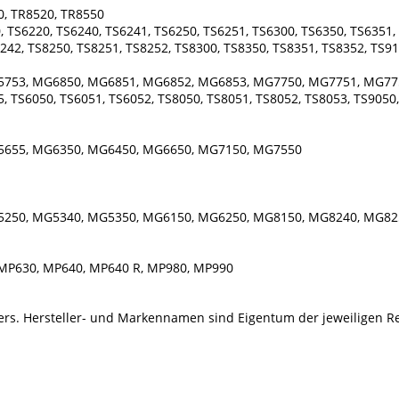
0, TR8520, TR8550
 TS6220, TS6240, TS6241, TS6250, TS6251, TS6300, TS6350, TS6351, 
242, TS8250, TS8251, TS8252, TS8300, TS8350, TS8351, TS8352, TS91
5753, MG6850, MG6851, MG6852, MG6853, MG7750, MG7751, MG77
 TS6050, TS6051, TS6052, TS8050, TS8051, TS8052, TS8053, TS9050
5655, MG6350, MG6450, MG6650, MG7150, MG7550
5250, MG5340, MG5350, MG6150, MG6250, MG8150, MG8240, MG82
MP630, MP640, MP640 R, MP980, MP990
llers. Hersteller- und Markennamen sind Eigentum der jeweiligen R