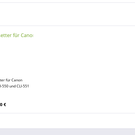
ter für Canon
I-550 und CLI-551
0 €