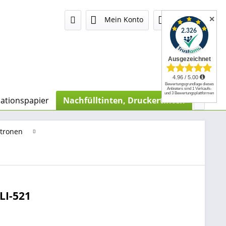
✕
Mein Konto
0,00 €
mationspapier
Nachfülltinten, Druckertinten
Chip-R

atronen
LI-521