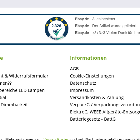
ce
Informationen
AGB
ht & Widerrufsformular
Cookie-Einstellungen
men??
Datenschutz
ereiche LED Lampen
Impressum
ial
Versandkosten & Zahlung
+ Dimmbarkeit
VerpackG / Verpackungsverordn
ElektroG, WEEE Altgeräte-Entsor
Batteriegesetz - BattG
etzl. Mehrwertsteuer zzgl.
Versandkosten
und ggf. Nachnahmegebühren, wenn nic