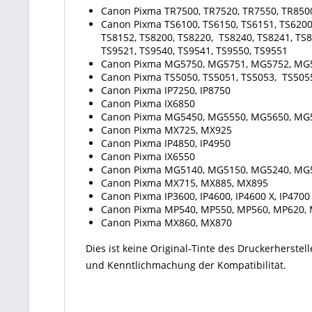
Canon Pixma TR7500, TR7520, TR7550, TR850
Canon Pixma TS6100, TS6150, TS6151, TS6200,
TS8152, TS8200, TS8220, TS8240, TS8241, TS8
TS9521, TS9540, TS9541, TS9550, TS9551
Canon Pixma MG5750, MG5751, MG5752, MG
Canon Pixma TS5050, TS5051, TS5053, TS5055,
Canon Pixma IP7250, IP8750
Canon Pixma IX6850
Canon Pixma MG5450, MG5550, MG5650, MG
Canon Pixma MX725, MX925
Canon Pixma IP4850, IP4950
Canon Pixma IX6550
Canon Pixma MG5140, MG5150, MG5240, MG
Canon Pixma MX715, MX885, MX895
Canon Pixma IP3600, IP4600, IP4600 X, IP4700
Canon Pixma MP540, MP550, MP560, MP620, 
Canon Pixma MX860, MX870
Dies ist keine Original-Tinte des Druckerherste
und Kenntlichmachung der Kompatibilität.