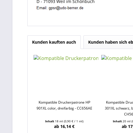
D - 71093 Weil im Schönbuch
Kunden kauften auch
Kunden haben sich eb
Kompatible Druckerpatrone HP
Kompatible Dru
901XL color, dreifarbig - CC656AE
301XL schwarz, b
CH5
Inhalt
18 ml
(0,90 € / 1 ml)
Inhalt
20 ml
(
ab 16,14 €
ab 17