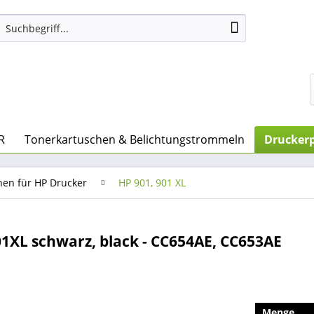
R
Tonerkartuschen & Belichtungstrommeln
Druckerp
nen für HP Drucker
HP 901, 901 XL
1XL schwarz, black - CC654AE, CC653AE
Menge