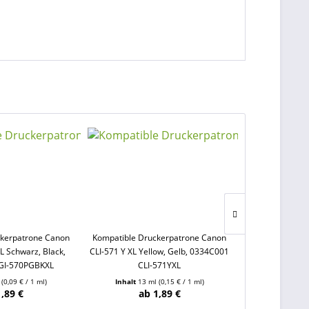
ckerpatrone Canon
Kompatible Druckerpatrone Canon
Kompatible Dr
L Schwarz, Black,
CLI-571 Y XL Yellow, Gelb, 0334C001
CLI-571 C XL C
GI-570PGBKXL
CLI-571YXL
5
l
(0,09 € / 1 ml)
Inhalt
13 ml
(0,15 € / 1 ml)
Inhalt
13 
1,89 €
ab 1,89 €
ab