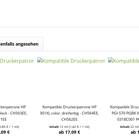
enfalls angesehen
ckerpatrone HP
Kompatible Druckerpatrone HP
Kompatible Dru
lack - CH563EE,
301XL color, dreifarbig - CH564EE,
PGI-570 PGBK X
61EE
CH562EE
0318C001 P
0,85 € / 1 ml)
Inhalt
12 ml
(1,42 € / 1 ml)
Inhalt
22 m
,09 €
ab 17,09 €
ab 