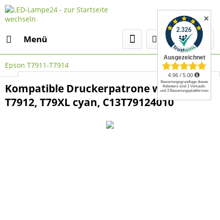
✕
Menü
Epson T7911-T7914
Select Language
▼
Kompatible Druckerpatrone wie Epson
T7912, T79XL cyan, C13T79124010