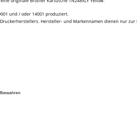
 eine originale Brother Kartusche TN248XLY Yellow.
001 und / oder 14001 produziert.
s Druckerherstellers. Hersteller- und Markennamen dienen nur zur
ufbewahren