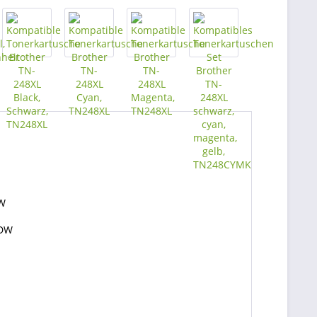
DW
CDW