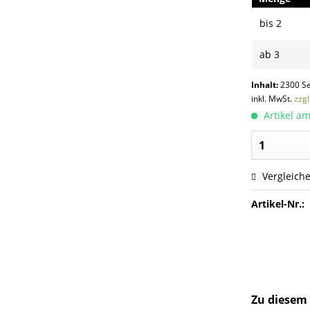
bis
2
ab
3
Inhalt:
2300 Se
inkl. MwSt.
zzg
Artikel am
Vergleich
Artikel-Nr.:
Zu diesem 