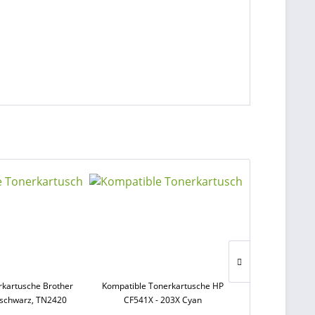
rkartusche Brother
Kompatible Tonerkartusche HP
Kompatible D
 schwarz, TN2420
CF541X - 203X Cyan
364XL schwarz, 
CN684EE, C