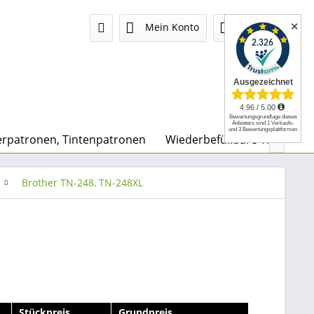
✕
Mein Konto
0,00 €
rpatronen, Tintenpatronen
Wiederbefüllbare Tintenpa

Brother TN-248, TN-248XL
Stückpreis
Grundpreis