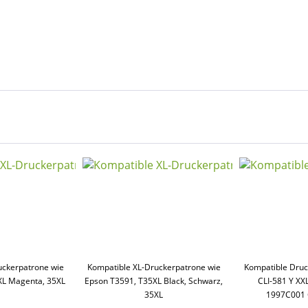
uckerpatrone wie
Kompatible XL-Druckerpatrone wie
Kompatible Dru
XL Magenta, 35XL
Epson T3591, T35XL Black, Schwarz,
CLI-581 Y XXL
35XL
1997C001 