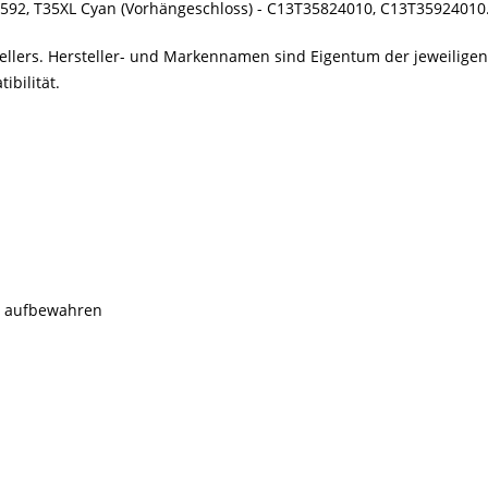
3592, T35XL Cyan (Vorhängeschloss) - C13T35824010, C13T35924010
stellers. Hersteller- und Markennamen sind Eigentum der jeweilig
bilität.
rn aufbewahren