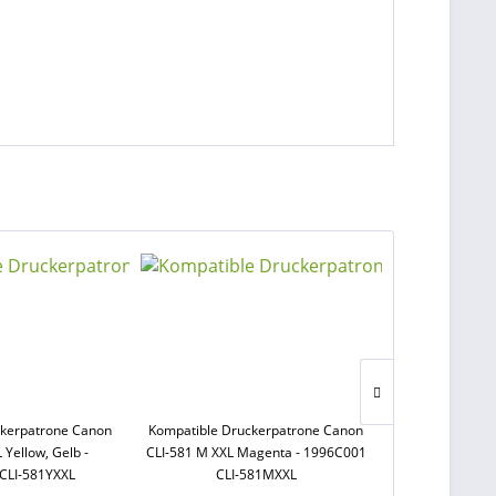
ckerpatrone Canon
Kompatible Druckerpatrone Canon
Kompatible Dr
 Yellow, Gelb -
CLI-581 M XXL Magenta - 1996C001
PGI-580 PGBK X
CLI-581YXXL
CLI-581MXXL
1970C001 