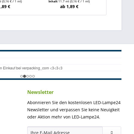
ml
(0,16 € / 1 ml)
Inhalt
11.7 ml
(0,16 € / 1 ml)
Inhalt
25.7
1,89 €
ab 1,89 €
ab
Newsletter
Abonnieren Sie den kostenlosen LED-Lampe24
Newsletter und verpassen Sie keine Neuigkeit
oder Aktion mehr von LED-Lampe24.