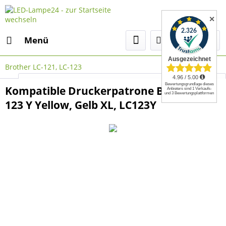
✕
Menü
Brother LC-121, LC-123
Select Language
▼
Kompatible Druckerpatrone Brother LC-
123 Y Yellow, Gelb XL, LC123Y