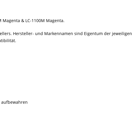
80M Magenta & LC-1100M Magenta.
stellers. Hersteller- und Markennamen sind Eigentum der jeweilig
bilität.
rn aufbewahren