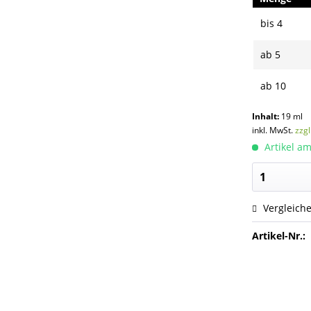
bis
4
ab
5
ab
10
Inhalt:
19 ml
inkl. MwSt.
zzg
Artikel am
Vergleich
Artikel-Nr.: