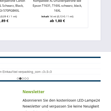
ckerpatrone Canon
Kompatible XL-Druckerpatrone wie
Kompatible Dr
L Schwarz, Black,
Epson T1631, T16XL schwarz, black,
CLI-571 Y XL Ye
GI-570PGBKXL
16XL
CLI
l
(0,09 € / 1 ml)
Inhalt
14 ml
(0,13 € / 1 ml)
Inhalt
13 
1,89 €
ab 1,80 €
ab
Newsletter
Abonnieren Sie den kostenlosen LED-Lampe24
Newsletter und verpassen Sie keine Neuigkeit