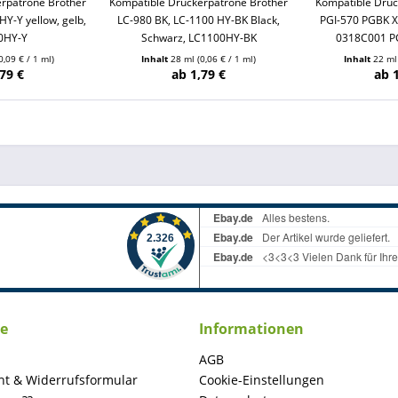
rpatrone Brother
Kompatible Druckerpatrone Brother
Kompatible Dru
HY-Y yellow, gelb,
LC-980 BK, LC-1100 HY-BK Black,
PGI-570 PGBK X
0HY-Y
Schwarz, LC1100HY-BK
0318C001 P
0,09 € / 1 ml)
Inhalt
28 ml
(0,06 € / 1 ml)
Inhalt
22 m
79 €
ab 1,79 €
ab 
ce
Informationen
AGB
ht & Widerrufsformular
Cookie-Einstellungen