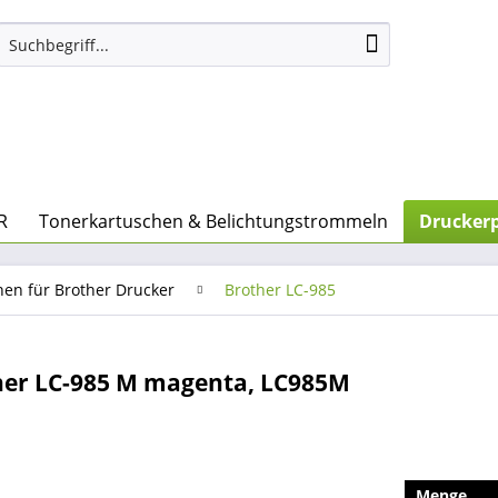
R
Tonerkartuschen & Belichtungstrommeln
Druckerp
nen für Brother Drucker
Brother LC-985
her LC-985 M magenta, LC985M
Menge