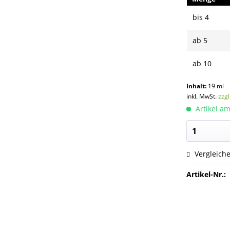
bis
4
ab
5
ab
10
Inhalt:
19 ml
inkl. MwSt.
zzg
Artikel am
Vergleich
Artikel-Nr.: