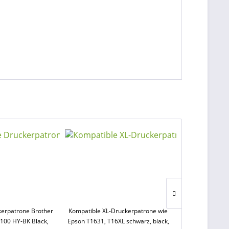
kerpatrone Brother
Kompatible XL-Druckerpatrone wie
Kompatible Dru
1100 HY-BK Black,
Epson T1631, T16XL schwarz, black,
LC-980 Y, LC-110