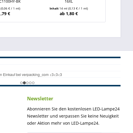
LC1100HY-BK
16XL
LC1
l
(0,06 € / 1 ml)
Inhalt
14 ml
(0,13 € / 1 ml)
Inhalt
19 
1,79 €
ab 1,80 €
ab
Newsletter
Abonnieren Sie den kostenlosen LED-Lampe24
Newsletter und verpassen Sie keine Neuigkeit
oder Aktion mehr von LED-Lampe24.