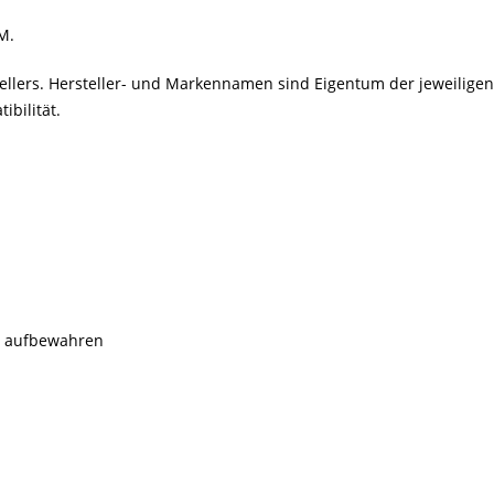
M.
stellers. Hersteller- und Markennamen sind Eigentum der jeweilig
bilität.
rn aufbewahren