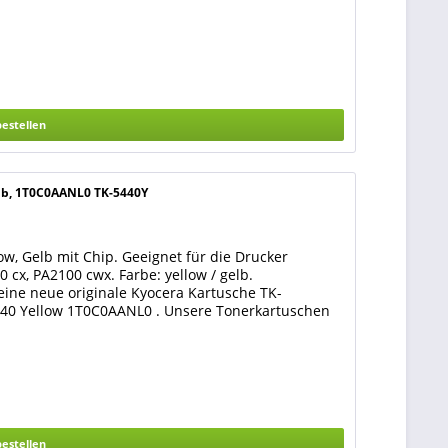
bestellen
elb, 1T0C0AANL0 TK-5440Y
w, Gelb mit Chip. Geeignet für die Drucker
cx, PA2100 cwx. Farbe: yellow / gelb.
 eine neue originale Kyocera Kartusche TK-
5440 Yellow 1T0C0AANL0 . Unsere Tonerkartuschen
bestellen