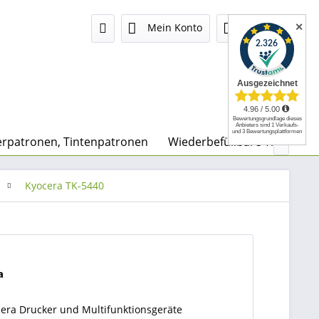
✕
Mein Konto
0,00 €
rpatronen, Tintenpatronen
Wiederbefüllbare Tintenpa

Kyocera TK-5440
a
cera Drucker und Multifunktionsgeräte