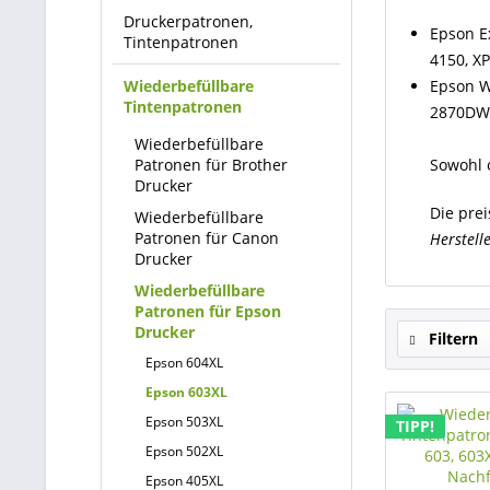
Druckerpatronen,
Epson Ex
Tintenpatronen
4150, X
Wiederbefüllbare
Epson W
Tintenpatronen
2870DW
Wiederbefüllbare
Patronen für Brother
Sowohl o
Drucker
Die pre
Wiederbefüllbare
Patronen für Canon
Herstell
Drucker
Wiederbefüllbare
Patronen für Epson
Drucker
Filtern
Epson 604XL
Epson 603XL
Epson 503XL
TIPP!
Epson 502XL
Epson 405XL