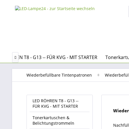
D RÖHREN T8 - G13 -- FÜR KVG - MIT STARTER
Tonerkart

Wiederbefüllbare Tintenpatronen
Wiederbefül
LED RÖHREN T8 - G13 --
FÜR KVG - MIT STARTER
Wieder
Tonerkartuschen &
Belichtungstrommeln
Nachfül