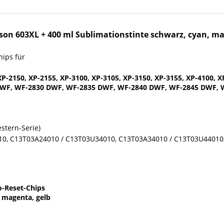
pson 603XL +
400 ml Sublimationstinte
schwarz, cyan, ma
hips für
-2150, XP-2155, XP-3100, XP-3105, XP-3150, XP-3155, XP-4100, X
WF, WF-2830 DWF, WF-2835 DWF, WF-2840 DWF, WF-2845 DWF, 
estern-Serie)
0, C13T03A24010 / C13T03U34010, C13T03A34010 / C13T03U44010
o-Reset-Chips
, magenta, gelb