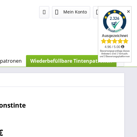
✕
Mein Konto
0,00 €
npatronen
Wiederbefüllbare Tintenpatronen
Nachfü

onstinte
€