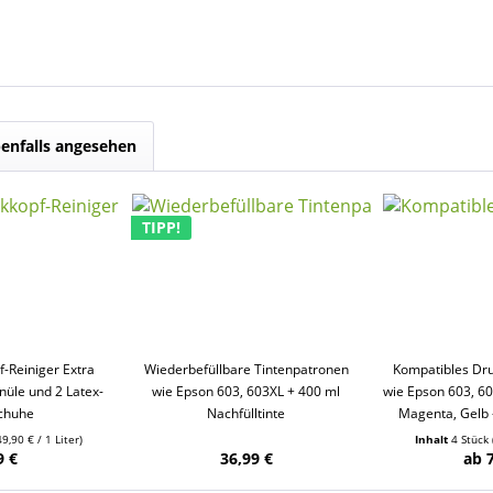
enfalls angesehen
TIPP!
-Reiniger Extra
Wiederbefüllbare Tintenpatronen
Kompatibles Dr
anüle und 2 Latex-
wie Epson 603, 603XL + 400 ml
wie Epson 603, 6
chuhe
Nachfülltinte
Magenta, Gelb 
49,90 € / 1 Liter)
Inhalt
4 Stück
9 €
36,99 €
ab 