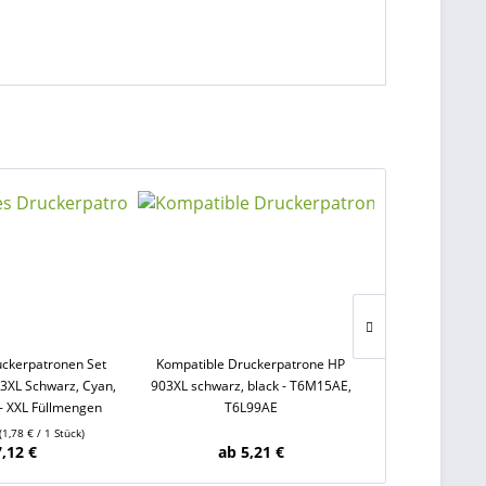
uckerpatronen Set
Kompatible Druckerpatrone HP
100 ml Druckkop
03XL Schwarz, Cyan,
903XL schwarz, black - T6M15AE,
+ Spritze, Ka
- XXL Füllmengen
T6L99AE
Han
(1,78 € / 1 Stück)
Inhalt
0.1 Lit
7,12 €
ab 5,21 €
2