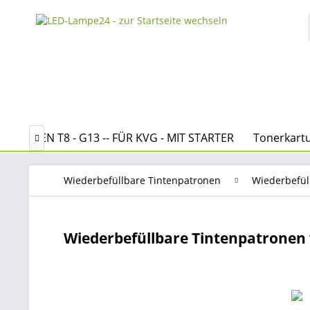
D RÖHREN T8 - G13 -- FÜR KVG - MIT STARTER
Tonerkart

Wiederbefüllbare Tintenpatronen
Wiederbefül
Wiederbefüllbare Tintenpatronen w