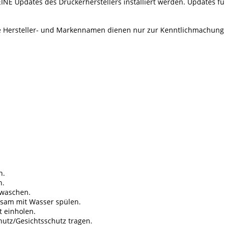
EINE Updates des Druckerherstellers installiert werden. Updates f
Alle Hersteller- und Markennamen dienen nur zur Kenntlichmachung
n.
n.
 waschen.
tsam mit Wasser spülen.
t einholen.
tz/Gesichtsschutz tragen.