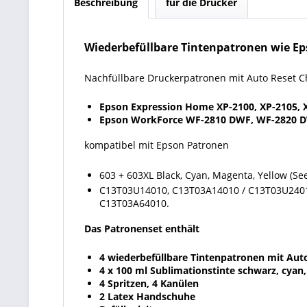
Beschreibung
für die Drucker
Wiederbefüllbare Tintenpatronen wie E
Nachfüllbare Druckerpatronen mit Auto Reset C
Epson Expression Home XP-2100, XP-2105, XP
Epson WorkForce WF-2810 DWF, WF-2820 D
kompatibel mit Epson Patronen
603 + 603XL Black, Cyan, Magenta, Yellow (Se
C13T03U14010, C13T03A14010 / C13T03U2401
C13T03A64010.
Das Patronenset enthält
4 wiederbefüllbare Tintenpatronen mit Aut
4 x 100 ml Sublimationstinte schwarz, cyan
4 Spritzen, 4 Kanülen
2 Latex Handschuhe