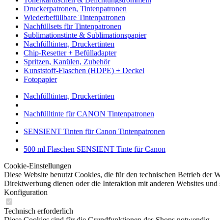
Druckerpatronen, Tintenpatronen
Wiederbefüllbare Tintenpatronen
Nachfüllsets für Tintenpatronen
Sublimationstinte & Sublimationspapier
Nachfülltinten, Druckertinten
Chip-Resetter + Befülladapter
Spritzen, Kanülen, Zubehör
Kunststoff-Flaschen (HDPE) + Deckel
Fotopapier
Nachfülltinten, Druckertinten
Nachfülltinte für CANON Tintenpatronen
SENSIENT Tinten für Canon Tintenpatronen
500 ml Flaschen SENSIENT Tinte für Canon
Cookie-Einstellungen
Diese Website benutzt Cookies, die für den technischen Betrieb der W
Direktwerbung dienen oder die Interaktion mit anderen Websites und 
Konfiguration
Technisch erforderlich
Diese Cookies sind für die Grundfunktionen des Shops notwendig.