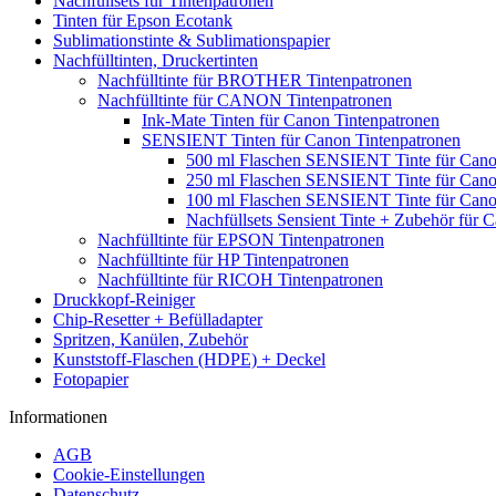
Nachfüllsets für Tintenpatronen
Tinten für Epson Ecotank
Sublimationstinte & Sublimationspapier
Nachfülltinten, Druckertinten
Nachfülltinte für BROTHER Tintenpatronen
Nachfülltinte für CANON Tintenpatronen
Ink-Mate Tinten für Canon Tintenpatronen
SENSIENT Tinten für Canon Tintenpatronen
500 ml Flaschen SENSIENT Tinte für Can
250 ml Flaschen SENSIENT Tinte für Can
100 ml Flaschen SENSIENT Tinte für Can
Nachfüllsets Sensient Tinte + Zubehör für 
Nachfülltinte für EPSON Tintenpatronen
Nachfülltinte für HP Tintenpatronen
Nachfülltinte für RICOH Tintenpatronen
Druckkopf-Reiniger
Chip-Resetter + Befülladapter
Spritzen, Kanülen, Zubehör
Kunststoff-Flaschen (HDPE) + Deckel
Fotopapier
Informationen
AGB
Cookie-Einstellungen
Datenschutz