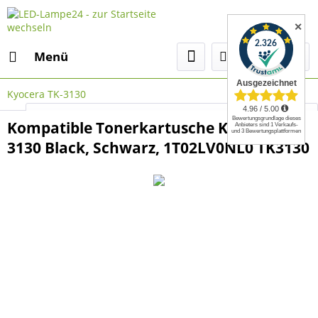
✕
Menü
Kyocera TK-3130
Select Language
▼
Kompatible Tonerkartusche Kyocera TK-
3130 Black, Schwarz, 1T02LV0NL0 TK3130